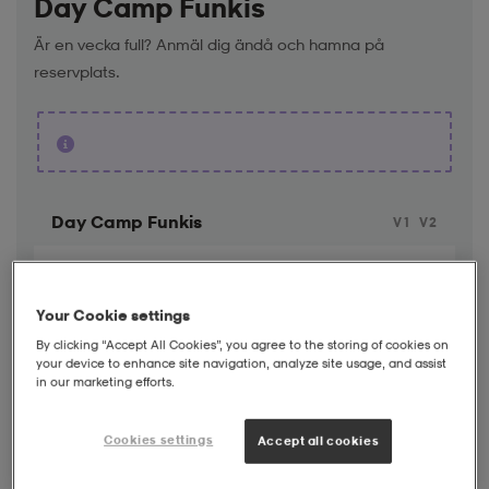
Day Camp Funkis
Är en vecka full? Anmäl dig ändå och hamna på
reservplats.
Day Camp Funkis
V1
V2
Killar
Tjejer
Your Cookie settings
By clicking “Accept All Cookies”, you agree to the storing of cookies on
your device to enhance site navigation, analyze site usage, and assist
Platser kvar
Fåtal platser kvar
Fullt
in our marketing efforts.
Ej tillgängligt
Cookies settings
Accept all cookies
Datum för Sports Camp 2026
Vecka 1:
Sön 21 juni - Lör 27 juni