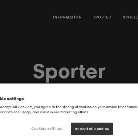
INFORMATION
SPORTER
NYHET
Sporter
ltagaren välja en sport att ha som inriktning under sin l
porter på Sports Camp arrangeras av en lokal idrottsföreni
ie settings
 ledare, planerar träningar och ansvarar för deltagarnas
“Accept All Cookies”, you agree to the storing of cookies on your device to enhance 
analyze site usage, and assist in our marketing efforts.
ter och föreningar varit aktiva på lägret och vi har samma
porter med tillhörande förening som finns tillgängliga på S
Cookies settings
Accept all cookies
ckor utan det kan skilja sig åt beroende på vecka. På respe