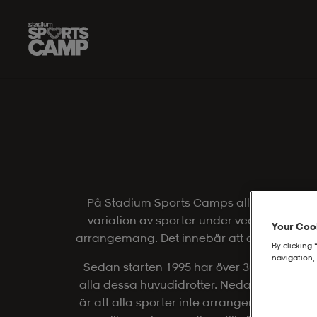
Hoppa till innehåll på sidan
På Stadium Sports Camps alla läger kan de
variation av sporter under veckan. Alla s
Your Cook
arrangemang. Det innebär att de rekryterar
By clicking 
navigation, 
Sedan starten 1995 har över 30 olika spor
alla dessa huvudidrotter. Nedan listas de s
är att alla sporter inte arrangeras alla ve