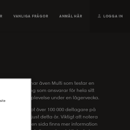
ER
VANLIGA FRÅGOR
ANMÄL HÄR
LOGGA IN
ägervecka, vi har även Multi som testar en
ng i Norrköping som ansvarar för hela sitt
 sportsliga upplevelse under en lägervecka.
site
nlagt tagit emot över 100 000 deltagare på
ports Camp just detta år. Viktigt att notera
ktive sports egen sida finns mer information