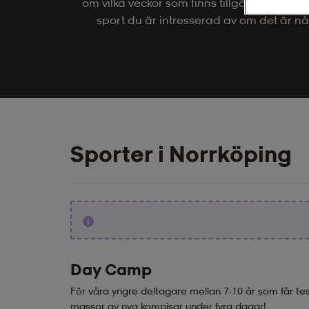
om vilka veckor som finns tillgängliga sam
sport du är intresserad av om det är nå
Sporter i Norrköping
Day Camp
För våra yngre deltagare mellan 7-10 år som får test
massor av nya kompisar under fyra dagar!