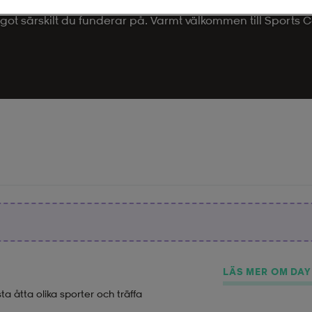
t kontaktuppgifter till den tillhörande föreningen. De kan
got särskilt du funderar på. Varmt välkommen till Sports Ca
LÄS MER OM DA
a åtta olika sporter och träffa