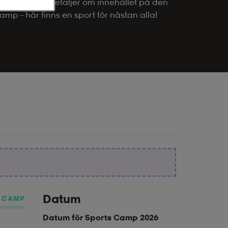
 svara på mer detaljer om innehållet på den
mp – här finns en sport för nästan alla!
Datum
Y CAMP
Datum för Sports Camp 2026