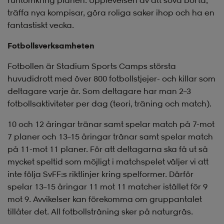
runtomkring planen. Upplevelsen av att sova borta,
träffa nya kompisar, göra roliga saker ihop och ha en
fantastiskt vecka.
Fotbollsverksamheten
Fotbollen är Stadium Sports Camps största
huvudidrott med över 800 fotbollstjejer- och killar som
deltagare varje år. Som deltagare har man 2–3
fotbollsaktiviteter per dag (teori, träning och match).
10 och 12 åringar tränar samt spelar match på 7-mot
7 planer och 13–15 åringar tränar samt spelar match
på 11-mot 11 planer. För att deltagarna ska få ut så
mycket speltid som möjligt i matchspelet väljer vi att
inte följa SvFF:s riktlinjer kring spelformer. Därför
spelar 13–15 åringar 11 mot 11 matcher istället för 9
mot 9. Avvikelser kan förekomma om gruppantalet
tillåter det. All fotbollsträning sker på naturgräs.