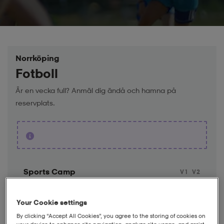
Norrköping
Fotboll
Är en vecka full? Anmäl dig ändå och hamna på
reservplats.
Sports Camp
V1
V2
Killar
Your Cookie settings
Tjejer
By clicking “Accept All Cookies”, you agree to the storing of cookies on