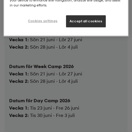
your device to enhance site navigation, analyze site usage, and assist
in our marketing efforts.
Platser kvar
Fåtal platser kvar
Fullt
Ej tillgängligt
Cookies settings
Accept all cookies
Datum för Sports Camp 2026
Vecka 1:
Sön 21 juni - Lör 27 juni
Vecka 2:
Sön 28 juni - Lör 4 juli
Datum för Week Camp 2026
Vecka 1:
Sön 21 juni - Lör 27 juni
Vecka 2:
Sön 28 juni - Lör 4 juli
Datum för Day Camp 2026
Vecka 1:
Tis 23 juni - Fre 26 juni
Vecka 2:
Tis 30 juni - Fre 3 juli